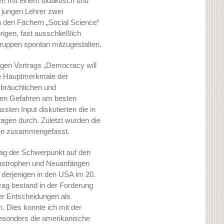
en mit einem didaktisch und
 jungen Lehrer zwei
n den Fächern „Social Science“
rigen, fast ausschließlich
uppen spontan mitzugestalten.
igen Vortrags „Democracy will
die Hauptmerkmale der
sbräuchlichen und
sen Gefahren am besten
en Input diskutierten die in
Fragen durch. Zuletzt wurden die
sen zusammengefasst.
lag der Schwerpunkt auf den
atastrophen und Neuanfängen
derjenigen in den USA im 20.
trag bestand in der Forderung
er Entscheidungen als
. Dies konnte ich mit der
besonders die amerikanische