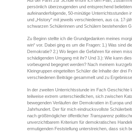
Auf der Fahrt zur Schule erfuhr ich den Plan, zusamm
persönlich überzeugenden und entsprechend beliebten
aufeinanderfolgende, 50-minütige Unterrichtsstunden i
und „History“ mit jeweils verschiedenen, aus ca. 17-jäh
schwarzen Schülerinnen und Schülern bestehenden Gr
Zu Beginn stellte ich die Grundgedanken meines morg
win“ vor. Dabei ging es um die Fragen: 1.) Was sind 
Demokratie? 2.) Wo liegen die Gefahren für einen mis
schädigenden Umgang mit ihr? Und 3.): Wie kann die
vorbeugend begegnet werden? Nach meinem kurzgefasst
Kleingruppen eingeteilten Schüler die Inhalte der drei 
verschiedenen Beiträge gesammelt und zu Ergebnis
In der zweiten Unterrichtsstunde im Fach Geschichte 
teilweise extrem unterschiedlichen, sich zwischen K
bewegenden Verläufen der Demokratien in Europa und 
Jahrhundert. Der für mich eindrucksvollste Schülerbei
nach größtmöglicher öffentlicher
Transparenz
politisch
unverzichtbarem Kriterium für demokratisches Handeln
ermutigenden Feststellung unterstreichen, dass sich 