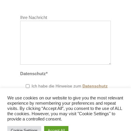
Bitte
lasse
Bitte
dieses
Ihre Nachricht
lasse
Feld
dieses
leer.
Feld
leer.
Datenschutz*
Ich habe die Hinweise zum
Datenschutz
zur Kenntnis genommen.
We use cookies on our website to give you the most relevant
experience by remembering your preferences and repeat
visits. By clicking “Accept All”, you consent to the use of ALL
the cookies. However, you may visit "Cookie Settings" to
provide a controlled consent.
© www.fridomann.de |
Impressum
|
Datenschutz
|
Cookie Richtlinie
Cookie Settings
Accept All